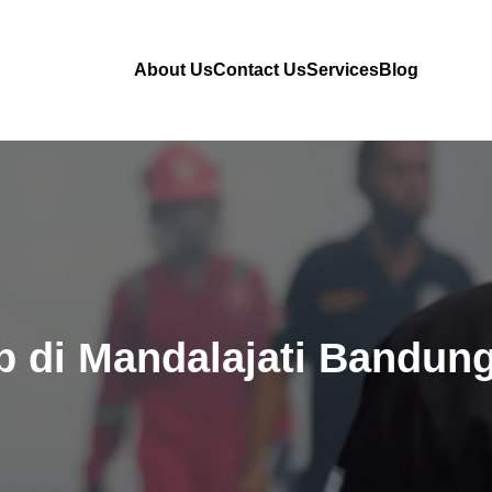
About Us
Contact Us
Services
Blog
 di Mandalajati Bandun