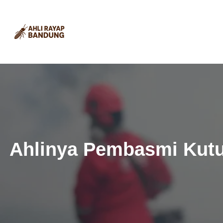
Lewati
ke
konten
Ahlinya Pembasmi Kutu