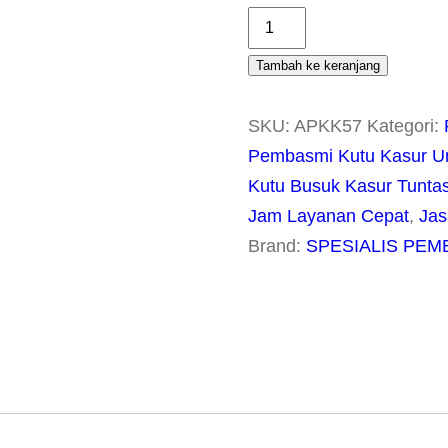
Kuantitas
Ahlinya
Tambah ke keranjang
Pembasmi
Kutu
SKU:
APKK57
Kategori:
Kasur
Pembasmi Kutu Kasur Un
Di
Kutu Busuk Kasur Tuntas
Ujungberung
Jam Layanan Cepat
,
Jas
Bandung
Brand:
SPESIALIS PEM
Sudah
Terbukti
Oke