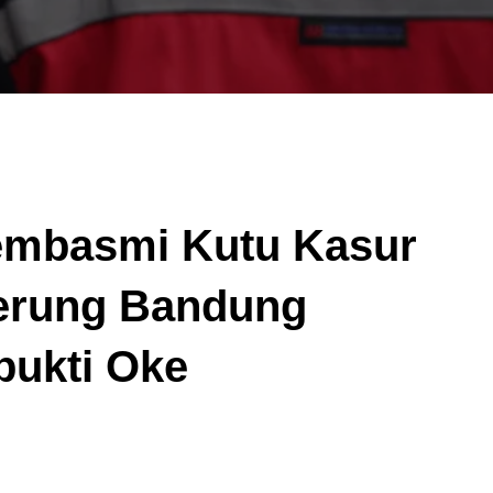
embasmi Kutu Kasur
erung Bandung
bukti Oke