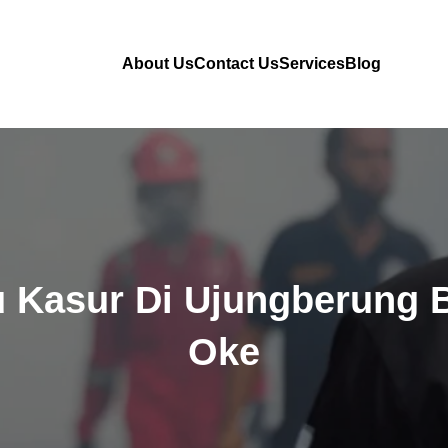
About Us
Contact Us
Services
Blog
 Kasur Di Ujungberung 
Oke