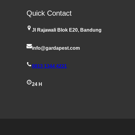
Quick Contact
Jl Rajawali Blok E20, Bandung
info@gardapest.com
0813 1344 4221
24 H