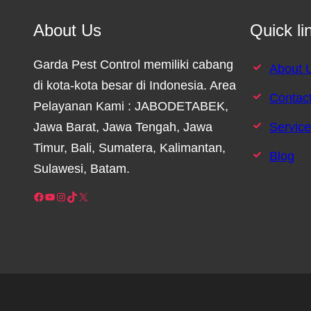
About Us
Quick li
Garda Pest Control memiliki cabang
About 
di kota-kota besar di Indonesia. Area
Contac
Pelayanan Kami : JABODETABEK,
Jawa Barat, Jawa Tengah, Jawa
Servic
Timur, Bali, Sumatera, Kalimantan,
Blog
Sulawesi, Batam.
Facebook
YouTube
Instagram
TikTok
X