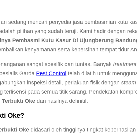
dan sedang mencari penyedia jasa pembasmian kutu kasu
adalah pilihan yang sudah teruji. Kami hadir dengan re
inya Pembasmi Kutu Kasur Di Ujungberung Bandung
embalikan kenyamanan serta kebersihan tempat tidur 
anganan sangat spesifik dan tuntas. Banyak
treatment
pesialis Garda
Pest Control
telah dilatih untuk menggu
bungkan inspeksi detail, perlakuan fisik dengan
steam
ang terlisensi pada semua titik sarang. Pendekatan komp
 Terbukti Oke
dan hasilnya definitif.
kti Oke?
erbukti Oke
didasari oleh tingginya tingkat keberhasila