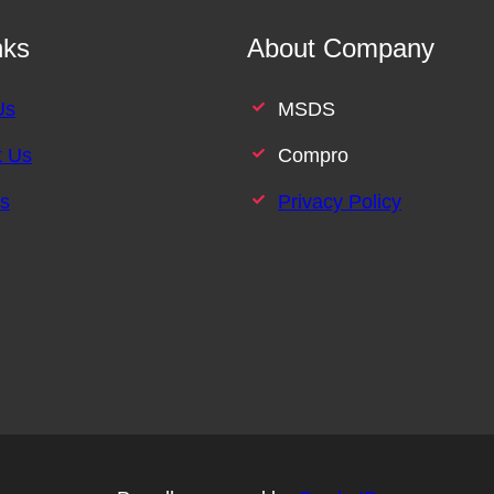
nks
About Company
Us
MSDS
t Us
Compro
es
Privacy Policy