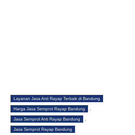
Jasa Anti Rayap Bandung Terbaik &
Bergaransi 3-5 Tahun
Jasa Pembasmi Rayap Bandung Hasilnya
Efektif Terjamin
Jasa Anti Rayap di Bandung Urban Pest
Management
Jasa Pest Control Bandung Perusahaan
Pengendalian Hama Urban
Jasa Pest Control di Bandung Tukang Basmi
Rayap, Nyamuk & Kecoa
Layanan Jasa Anti Rayap Terbaik di Bandung
, 
Harga Jasa Semprot Rayap Bandung
, 
Jasa Semprot Anti Rayap Bandung
Jasa Semprot Rayap Bandung