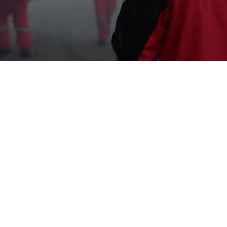
Iam Dadang
15 Juni 2026
Serangan rayap bisa merusak struktur properti
secara diam-diam. Di Bandung, kami
menyediakan penanganan hama rayap dengan
pendekatan yang saksama dan teruji. Layanan
ini mencakup inspeksi awal, penentuan metode
penanganan, hingga pemantauan berkala demi