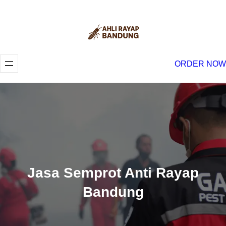
Lewati
ke
konten
ORDER NOW
Jasa Semprot Anti Rayap
Bandung