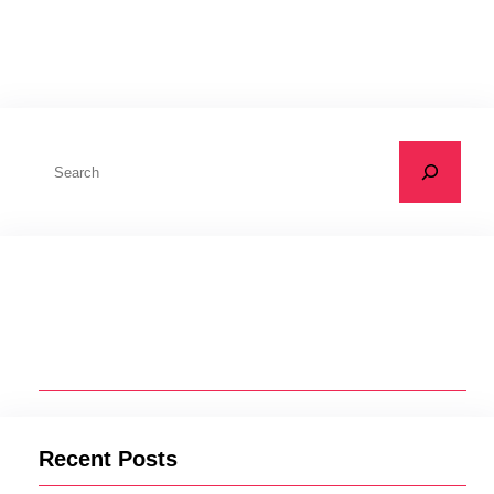
C
a
r
i
Recent Posts